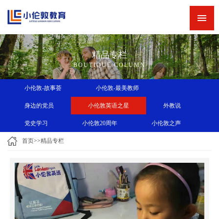
网站首页
新闻中心
精品专栏
精品专栏
BOUTIQUE COLUMN
精品课程
小伦敦-故事荟
小伦敦-最美教师
师资力量
身边的党员
小伦敦英语之星
外教说
英语角
党史学习
小伦敦20周年
小伦敦之声
关于小伦敦
首页
>>
精品专栏
诚聘英才
联系我们
小伦敦教学四大优势