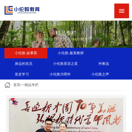
网站首页
新闻中心
精品专栏
精品专栏
BOUTIQUE COLUMN
精品课程
小伦敦-故事荟
小伦敦-最美教师
师资力量
身边的党员
小伦敦英语之星
外教说
英语角
党史学习
小伦敦20周年
小伦敦之声
关于小伦敦
首页
>>
精品专栏
诚聘英才
联系我们
小伦敦教学四大优势