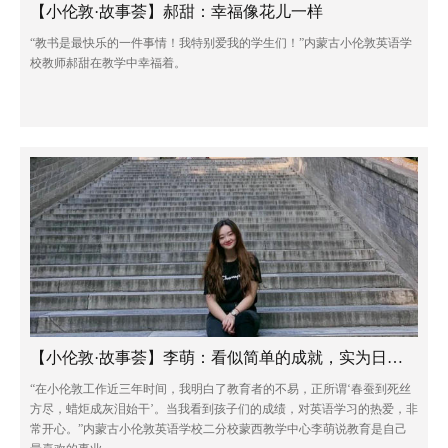
【小伦敦·故事荟】郝甜：幸福像花儿一样
“教书是最快乐的一件事情！我特别爱我的学生们！”内蒙古小伦敦英语学
校教师郝甜在教学中幸福着。
【小伦敦·故事荟】李萌：看似简单的成就，实为日积月累的信任
“在小伦敦工作近三年时间，我明白了教育者的不易，正所谓‘春蚕到死丝
方尽，蜡炬成灰泪始干’。当我看到孩子们的成绩，对英语学习的热爱，非
常开心。”内蒙古小伦敦英语学校二分校蒙西教学中心李萌说教育是自己