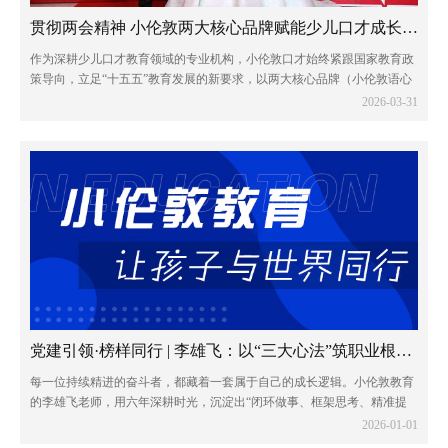
贯彻两会精神 小伦敦两大核心品牌赋能少儿口才成长新征程
作为深耕少儿口才教育领域的专业机构，小伦敦口才始终紧跟国家教育政
策导向，立足“十五五”教育发展的新要求，以两大核心品牌（小伦敦语心
少儿口才和小伦敦蓝话筒少儿口才）为抓手，将两会精神融入教育教学全
2026-03-31
过程，以专业与责任助力青少年全面发展...
党建引领·榜样同行 | 李雄飞：以“三大心法”筑职业根基，与团队共赴远方
每一位持续精进的奋斗者，都藏着一套属于自己的成长逻辑。小伦敦教育
的李雄飞老师，用六年深耕时光，沉淀出“闭环做事、框架思考、精准提
问”三大职业心法，不仅成就了个人的稳步进阶，更书写了与团队同心共
2026-01-01
赢的成长篇章。他的奋斗轨迹，恰印证了那...