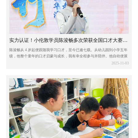
实力认证！小伦敦学员陈浚畅多次荣获全国口才大赛一等奖
陈浚畅从 4 岁起便跟随我学习口才，至今已逾七载。从幼儿园到小学五年
级，他整个童年的口才启蒙与成长，我有幸全程参与并陪伴。他自幼便展
现出出众的语言天赋，不仅热爱口才艺术，对传统文化亦怀有浓厚兴趣。
2025-11-03
凭借这份热爱与天赋，他多次在全国性...