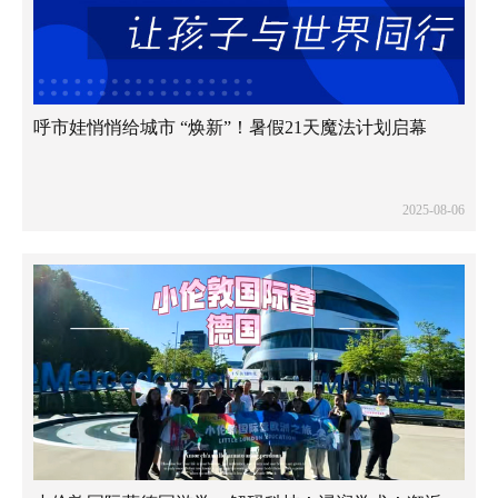
呼市娃悄悄给城市 “焕新”！暑假21天魔法计划启幕
2025-08-06