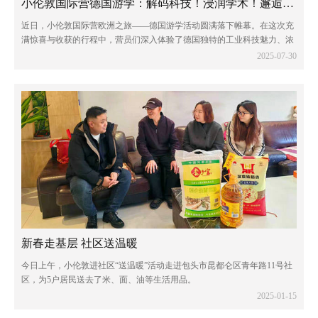
小伦敦国际营德国游学：解码科技！浸润学术！邂逅童话！
近日，小伦敦国际营欧洲之旅——德国游学活动圆满落下帷幕。在这次充
满惊喜与收获的行程中，营员们深入体验了德国独特的工业科技魅力、浓
厚的学术氛围以及令人陶醉的自然风光。
2025-07-30
新春走基层 社区送温暖
今日上午，小伦敦进社区“送温暖”活动走进包头市昆都仑区青年路11号社
区，为5户居民送去了米、面、油等生活用品。
2025-01-15