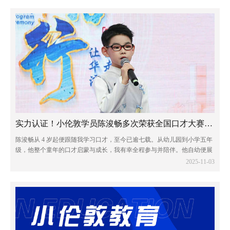
实力认证！小伦敦学员陈浚畅多次荣获全国口才大赛一等奖
陈浚畅从 4 岁起便跟随我学习口才，至今已逾七载。从幼儿园到小学五年
级，他整个童年的口才启蒙与成长，我有幸全程参与并陪伴。他自幼便展
现出出众的语言天赋，不仅热爱口才艺术，对传统文化亦怀有浓厚兴趣。
2025-11-03
凭借这份热爱与天赋，他多次在全国性...