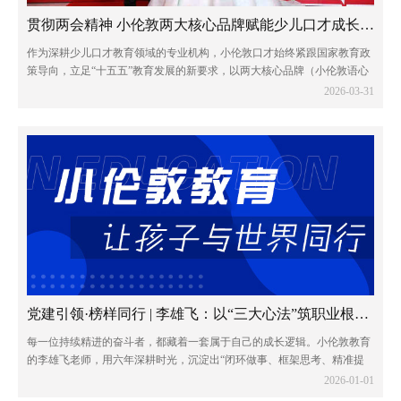
贯彻两会精神 小伦敦两大核心品牌赋能少儿口才成长新征程
作为深耕少儿口才教育领域的专业机构，小伦敦口才始终紧跟国家教育政
策导向，立足“十五五”教育发展的新要求，以两大核心品牌（小伦敦语心
少儿口才和小伦敦蓝话筒少儿口才）为抓手，将两会精神融入教育教学全
2026-03-31
过程，以专业与责任助力青少年全面发展...
党建引领·榜样同行 | 李雄飞：以“三大心法”筑职业根基，与团队共赴远方
每一位持续精进的奋斗者，都藏着一套属于自己的成长逻辑。小伦敦教育
的李雄飞老师，用六年深耕时光，沉淀出“闭环做事、框架思考、精准提
问”三大职业心法，不仅成就了个人的稳步进阶，更书写了与团队同心共
2026-01-01
赢的成长篇章。他的奋斗轨迹，恰印证了那...