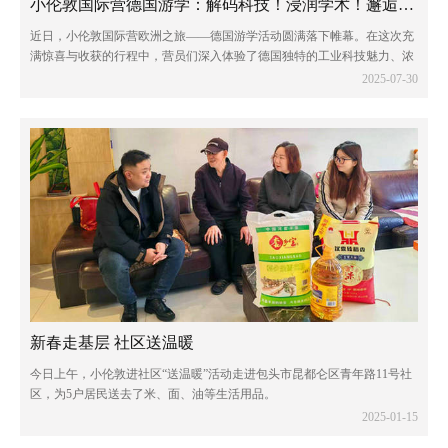
小伦敦国际营德国游学：解码科技！浸润学术！邂逅童话！
近日，小伦敦国际营欧洲之旅——德国游学活动圆满落下帷幕。在这次充
满惊喜与收获的行程中，营员们深入体验了德国独特的工业科技魅力、浓
厚的学术氛围以及令人陶醉的自然风光。
2025-07-30
新春走基层 社区送温暖
今日上午，小伦敦进社区“送温暖”活动走进包头市昆都仑区青年路11号社
区，为5户居民送去了米、面、油等生活用品。
2025-01-15