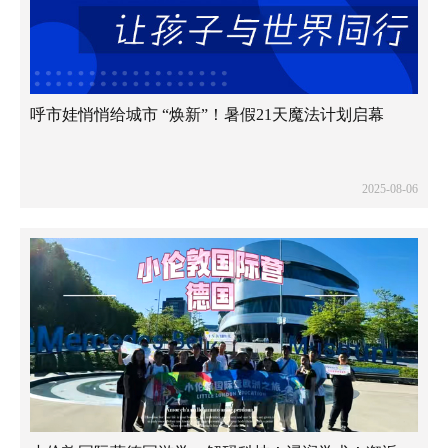
呼市娃悄悄给城市 “焕新”！暑假21天魔法计划启幕
2025-08-06