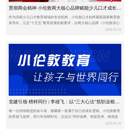
贯彻两会精神 小伦敦两大核心品牌赋能少儿口才成长新征程
作为深耕少儿口才教育领域的专业机构，小伦敦口才始终紧跟国家教育政
策导向，立足“十五五”教育发展的新要求，以两大核心品牌（小伦敦语心
少儿口才和小伦敦蓝话筒少儿口才）为抓手，将两会精神融入教育教学全
2026-03-31
过程，以专业与责任助力青少年全面发展...
党建引领·榜样同行 | 李雄飞：以“三大心法”筑职业根基，与团队共赴远方
每一位持续精进的奋斗者，都藏着一套属于自己的成长逻辑。小伦敦教育
的李雄飞老师，用六年深耕时光，沉淀出“闭环做事、框架思考、精准提
问”三大职业心法，不仅成就了个人的稳步进阶，更书写了与团队同心共
2026-01-01
赢的成长篇章。他的奋斗轨迹，恰印证了那...