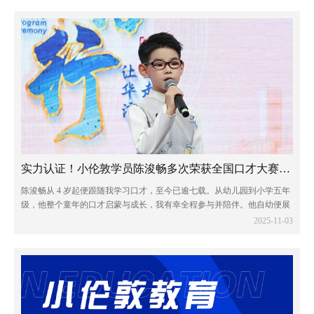
实力认证！小伦敦学员陈浚畅多次荣获全国口才大赛一等奖
陈浚畅从 4 岁起便跟随我学习口才，至今已逾七载。从幼儿园到小学五年
级，他整个童年的口才启蒙与成长，我有幸全程参与并陪伴。他自幼便展
现出出众的语言天赋，不仅热爱口才艺术，对传统文化亦怀有浓厚兴趣。
2025-11-03
凭借这份热爱与天赋，他多次在全国性...