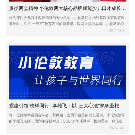
贯彻两会精神 小伦敦两大核心品牌赋能少儿口才成长新征程
作为深耕少儿口才教育领域的专业机构，小伦敦口才始终紧跟国家教育政
策导向，立足“十五五”教育发展的新要求，以两大核心品牌（小伦敦语心
少儿口才和小伦敦蓝话筒少儿口才）为抓手，将两会精神融入教育教学全
2026-03-31
过程，以专业与责任助力青少年全面发展...
党建引领·榜样同行 | 李雄飞：以“三大心法”筑职业根基，与团队共赴远方
每一位持续精进的奋斗者，都藏着一套属于自己的成长逻辑。小伦敦教育
的李雄飞老师，用六年深耕时光，沉淀出“闭环做事、框架思考、精准提
问”三大职业心法，不仅成就了个人的稳步进阶，更书写了与团队同心共
2026-01-01
赢的成长篇章。他的奋斗轨迹，恰印证了那...