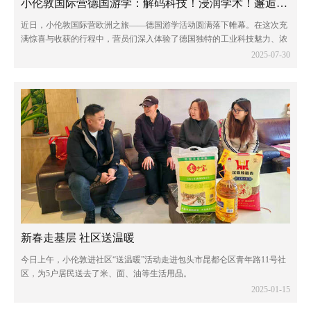
小伦敦国际营德国游学：解码科技！浸润学术！邂逅童话！
近日，小伦敦国际营欧洲之旅——德国游学活动圆满落下帷幕。在这次充
满惊喜与收获的行程中，营员们深入体验了德国独特的工业科技魅力、浓
厚的学术氛围以及令人陶醉的自然风光。
2025-07-30
新春走基层 社区送温暖
今日上午，小伦敦进社区“送温暖”活动走进包头市昆都仑区青年路11号社
区，为5户居民送去了米、面、油等生活用品。
2025-01-15