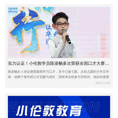
实力认证！小伦敦学员陈浚畅多次荣获全国口才大赛一等奖
陈浚畅从 4 岁起便跟随我学习口才，至今已逾七载。从幼儿园到小学五年
级，他整个童年的口才启蒙与成长，我有幸全程参与并陪伴。他自幼便展
现出出众的语言天赋，不仅热爱口才艺术，对传统文化亦怀有浓厚兴趣。
2025-11-03
凭借这份热爱与天赋，他多次在全国性...