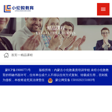
网站首页
新闻中心
精品课程
精品专栏
EXCELLENT COURSES
精品课程
师资力量
首页
>>
精品课程
英语角
蒙ICP备19000771号
版权所有：内蒙古小伦敦素质培训学校 未经小伦敦教
关于小伦敦
育的明确书面许可，任何单位或个人不得以任何方式复制、转载或引用，否则视
为侵权，本校将追究其法律责任
蒙公网安备 15010202151003号
诚聘英才
联系我们
小伦敦教学四大优势