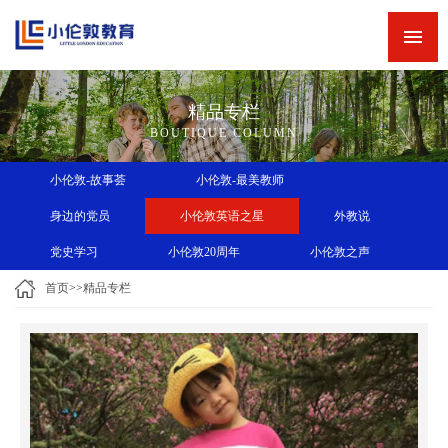
网站首页
新闻中心
精品专栏
精品专栏
BOUTIQUE COLUMN
精品课程
小伦敦-故事荟
小伦敦-最美教师
师资力量
身边的党员
小伦敦英语之星
外教说
英语角
党史学习
小伦敦20周年
小伦敦之声
关于小伦敦
首页
>>
精品专栏
诚聘英才
联系我们
小伦敦教学四大优势