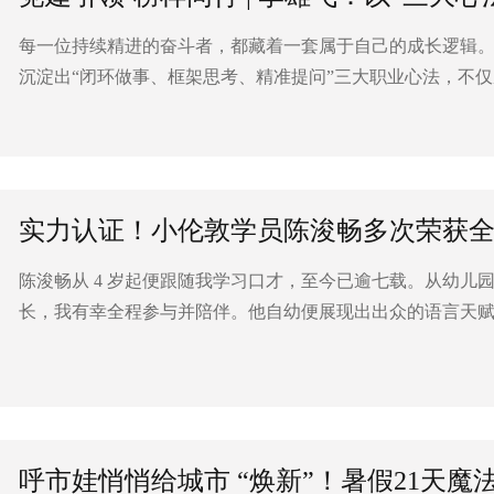
每一位持续精进的奋斗者，都藏着一套属于自己的成长逻辑
沉淀出“闭环做事、框架思考、精准提问”三大职业心法，不
共赢的成长篇章。他的奋斗轨迹，恰印证了那...
实力认证！小伦敦学员陈浚畅多次荣获
陈浚畅从 4 岁起便跟随我学习口才，至今已逾七载。从幼儿
长，我有幸全程参与并陪伴。他自幼便展现出出众的语言天
兴趣。凭借这份热爱与天赋，他多次在全国性...
呼市娃悄悄给城市 “焕新”！暑假21天魔