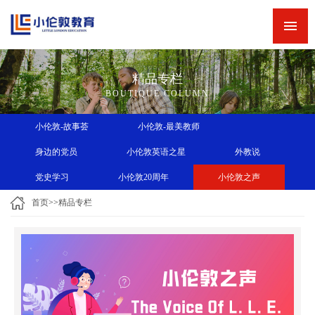
网站首页
新闻中心
精品专栏
精品专栏
BOUTIQUE COLUMN
精品课程
小伦敦-故事荟
小伦敦-最美教师
师资力量
身边的党员
小伦敦英语之星
外教说
英语角
党史学习
小伦敦20周年
小伦敦之声
关于小伦敦
首页
>>
精品专栏
诚聘英才
联系我们
小伦敦教学四大优势