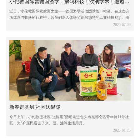
小伦敦国际营德国游学：解码科技！浸润学术！邂逅童话！
近日，小伦敦国际营欧洲之旅——德国游学活动圆满落下帷幕。在这次充
满惊喜与收获的行程中，营员们深入体验了德国独特的工业科技魅力、浓
厚的学术氛围以及令人陶醉的自然风光。
2025-07-30
新春走基层 社区送温暖
今日上午，小伦敦进社区“送温暖”活动走进包头市昆都仑区青年路11号社
区，为5户居民送去了米、面、油等生活用品。
2025-01-15