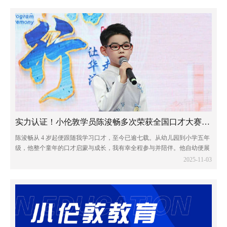
实力认证！小伦敦学员陈浚畅多次荣获全国口才大赛一等奖
陈浚畅从 4 岁起便跟随我学习口才，至今已逾七载。从幼儿园到小学五年
级，他整个童年的口才启蒙与成长，我有幸全程参与并陪伴。他自幼便展
现出出众的语言天赋，不仅热爱口才艺术，对传统文化亦怀有浓厚兴趣。
2025-11-03
凭借这份热爱与天赋，他多次在全国性...