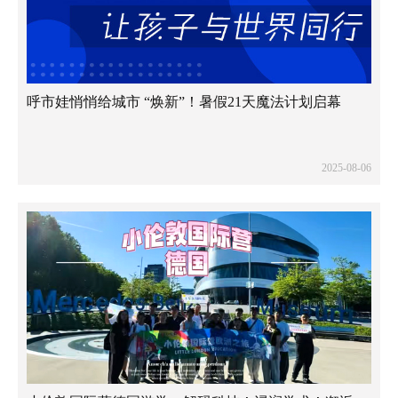
呼市娃悄悄给城市 “焕新”！暑假21天魔法计划启幕
2025-08-06