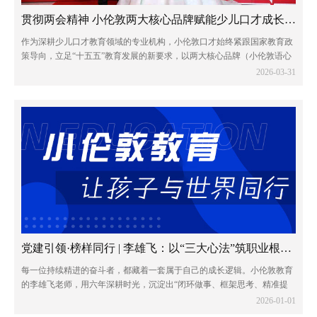
贯彻两会精神 小伦敦两大核心品牌赋能少儿口才成长新征程
作为深耕少儿口才教育领域的专业机构，小伦敦口才始终紧跟国家教育政
策导向，立足“十五五”教育发展的新要求，以两大核心品牌（小伦敦语心
少儿口才和小伦敦蓝话筒少儿口才）为抓手，将两会精神融入教育教学全
2026-03-31
过程，以专业与责任助力青少年全面发展...
党建引领·榜样同行 | 李雄飞：以“三大心法”筑职业根基，与团队共赴远方
每一位持续精进的奋斗者，都藏着一套属于自己的成长逻辑。小伦敦教育
的李雄飞老师，用六年深耕时光，沉淀出“闭环做事、框架思考、精准提
问”三大职业心法，不仅成就了个人的稳步进阶，更书写了与团队同心共
2026-01-01
赢的成长篇章。他的奋斗轨迹，恰印证了那...