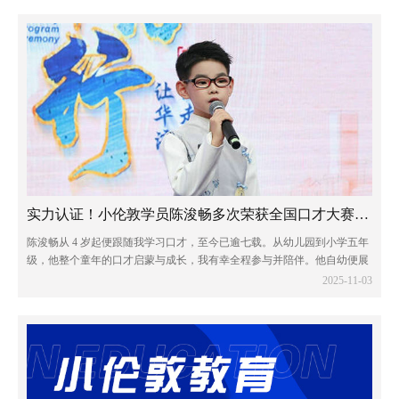
实力认证！小伦敦学员陈浚畅多次荣获全国口才大赛一等奖
陈浚畅从 4 岁起便跟随我学习口才，至今已逾七载。从幼儿园到小学五年
级，他整个童年的口才启蒙与成长，我有幸全程参与并陪伴。他自幼便展
现出出众的语言天赋，不仅热爱口才艺术，对传统文化亦怀有浓厚兴趣。
2025-11-03
凭借这份热爱与天赋，他多次在全国性...