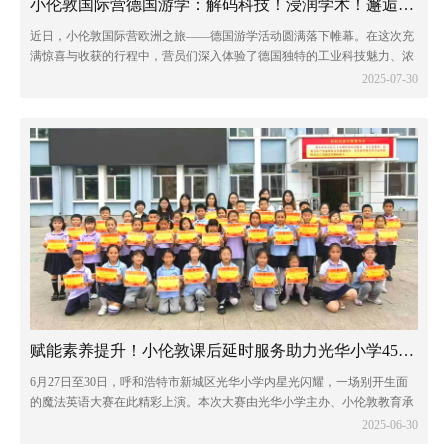
小伦敦国际营德国游学：解码科技！浸润学术！邂逅童话！
近日，小伦敦国际营欧洲之旅——德国游学活动圆满落下帷幕。在这次充
满惊喜与收获的行程中，营员们深入体验了德国独特的工业科技魅力、浓
厚的学术氛围以及令人陶醉的自然风光。
2025-07-30
赋能素养提升！小伦敦课后延时服务助力光华小学450人大赛
6月27日至30日，呼和浩特市新城区光华小学内星光闪耀，一场别开生面
的魔法英语大赛在此精彩上演。本次大赛由光华小学主办、小伦敦教育承
办，全校450名学生踊跃参与，经过激烈角逐，40名佼佼者脱颖而出，其
2025-06-30
中一年级16人、二年级24人。