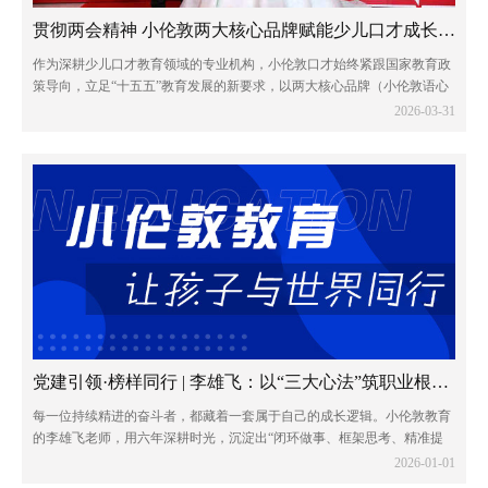
贯彻两会精神 小伦敦两大核心品牌赋能少儿口才成长新征程
作为深耕少儿口才教育领域的专业机构，小伦敦口才始终紧跟国家教育政
策导向，立足“十五五”教育发展的新要求，以两大核心品牌（小伦敦语心
少儿口才和小伦敦蓝话筒少儿口才）为抓手，将两会精神融入教育教学全
2026-03-31
过程，以专业与责任助力青少年全面发展...
党建引领·榜样同行 | 李雄飞：以“三大心法”筑职业根基，与团队共赴远方
每一位持续精进的奋斗者，都藏着一套属于自己的成长逻辑。小伦敦教育
的李雄飞老师，用六年深耕时光，沉淀出“闭环做事、框架思考、精准提
问”三大职业心法，不仅成就了个人的稳步进阶，更书写了与团队同心共
2026-01-01
赢的成长篇章。他的奋斗轨迹，恰印证了那...