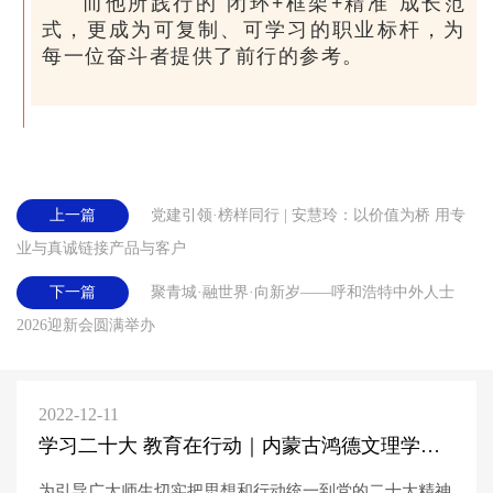
而他所践行的“闭环+框架+精准”成长范
式，更成为可复制、可学习的职业标杆，为
每一位奋斗者提供了前行的参考。
上一篇
党建引领·榜样同行 | 安慧玲：以价值为桥 用专
业与真诚链接产品与客户
下一篇
聚青城·融世界·向新岁——呼和浩特中外人士
2026迎新会圆满举办
2022-12-11
学习二十大 教育在行动｜内蒙古鸿德文理学院开展党的二十大精神校园宣讲活动
为引导广大师生切实把思想和行动统一到党的二十大精神